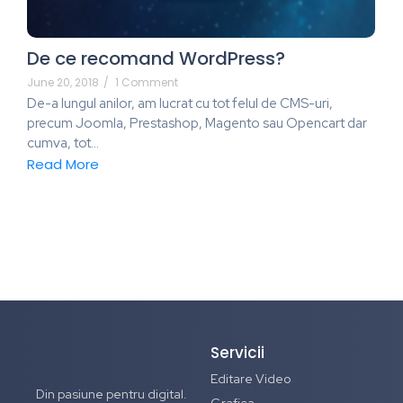
De ce recomand WordPress?
June 20, 2018
/
1 Comment
De-a lungul anilor, am lucrat cu tot felul de CMS-uri,
precum Joomla, Prestashop, Magento sau Opencart dar
cumva, tot…
Read More
Servicii
Editare Video
Din pasiune pentru digital.