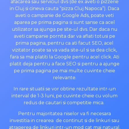
afacarea sau serviciul dvs (de ex aveti o pizzerie
in Cluj si cineva cauta “pizza Cluj Napoca”). Daca
aveti o campanie de Google Ads, poate veti
aparea pe prima pagina si sunt sanse ca acel
utilizator sa ajunga pe site-ul dvs. Dar daca nu
aveti campanie pornita dar va aflati totusi pe
prima pagina, pentru ca ati facut SEO, acel
vizitator poate sa va vada site-ul si sa dea click,
fara sa mai platiti la Google pentru acel click. Ati
platit deja pentru a face SEO si pentru a ajunge
pe prima pagina pe mai multe cuvinte cheie
relevante.
In rare situatii se vor obtine rezultate intr-un
interval de 1-3 luni, pe cuvinte cheie cu volum
redus de cautari si competitie mica.
Pentru majoritatea niselor va fi necesara
investitia in crearea de continut si de linkuri sau
atragerea de linkuri intr-un mod cat mai natural.