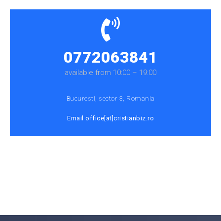
0772063841
available from 10:00 – 19:00
Bucuresti, sector 3, Romania
Email office[at]cristianbiz.ro