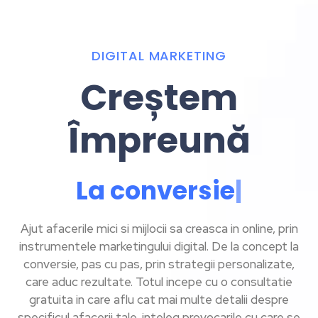
DIGITAL MARKETING
Creștem
Împreună
L
a
c
o
n
v
e
r
s
i
e
|
Ajut afacerile mici si mijlocii sa creasca in online, prin
instrumentele marketingului digital. De la concept la
conversie, pas cu pas, prin strategii personalizate,
care aduc rezultate. Totul incepe cu o consultatie
gratuita in care aflu cat mai multe detalii despre
specificul afacerii tale, inteleg provocarile cu care se