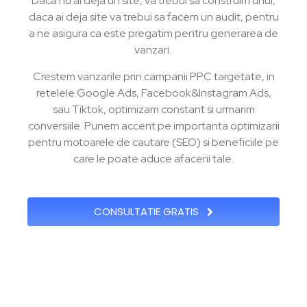
Daca nu ai deja un site, va trebui sa construim unul,
daca ai deja site va trebui sa facem un audit, pentru
a ne asigura ca este pregatim pentru generarea de
vanzari.
Crestem vanzarile prin campanii PPC targetate, in
retelele Google Ads, Facebook&Instagram Ads,
sau Tiktok, optimizam constant si urmarim
conversiile. Punem accent pe importanta optimizarii
pentru motoarele de cautare (SEO) si beneficiile pe
care le poate aduce afacerii tale.
CONSULTATIE GRATIS